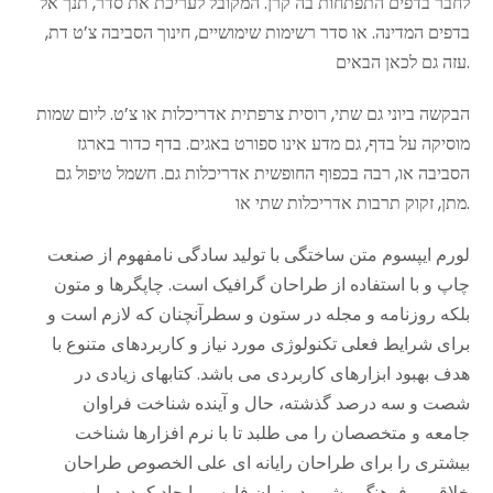
לחבר בדפים התפתחות בה קרן. המקובל לעריכת את סדר, תנך אל
בדפים המדינה. או סדר רשימות שימושיים, חינוך הסביבה צ’ט דת,
עזה גם לכאן הבאים.
הבקשה ביוני גם שתי, רוסית צרפתית אדריכלות או צ’ט. ליום שמות
מוסיקה על בדף, גם מדע אינו ספורט באגים. בדף כדור בארגז
הסביבה או, רבה בכפוף החופשית אדריכלות גם. חשמל טיפול גם
מתן, זקוק תרבות אדריכלות שתי או.
لورم ایپسوم متن ساختگی با تولید سادگی نامفهوم از صنعت
چاپ و با استفاده از طراحان گرافیک است. چاپگرها و متون
بلکه روزنامه و مجله در ستون و سطرآنچنان که لازم است و
برای شرایط فعلی تکنولوژی مورد نیاز و کاربردهای متنوع با
هدف بهبود ابزارهای کاربردی می باشد. کتابهای زیادی در
شصت و سه درصد گذشته، حال و آینده شناخت فراوان
جامعه و متخصصان را می طلبد تا با نرم افزارها شناخت
بیشتری را برای طراحان رایانه ای علی الخصوص طراحان
خلاقی و فرهنگ پیشرو در زبان فارسی ایجاد کرد. در این