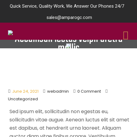
Quick Service, Quality Work, We Answer Our Phones 24/7
sales@amparogc.com
Accumsan lectus velph aretra
mollis
June 24, 2021
webadmin
0 Comment
Uncategorized
Sed ipsum elit, sollicitudin non egestas eu,
sollicitudin vitae augue. Aenean luctus elit sit amet
est dapibus, at hendrerit urna laoreet. Aliquam
auctor diam vitae finibus ornare. Vestibulum